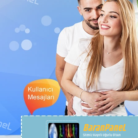
BaranPaneL
Siteniz Hayırlı Uğurlu Olsun