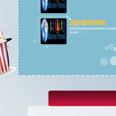
BaranPaneL
BaranPanel Herzaman Kaliteli Çözümle
Sunar