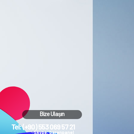
Bize Ulaşın
Tel: (+90) 553 069 57 21
Skype: baranpanel