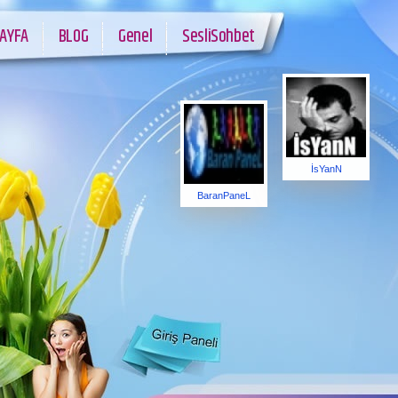
AYFA
BLOG
Genel
SesliSohbet
İsYanN
BaranPaneL