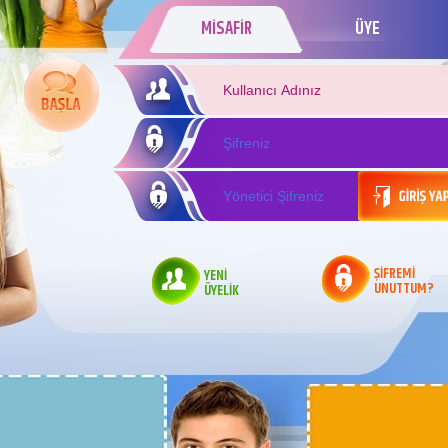
MİSAFİR
ÜYE
ŞİFREMİ
YENİ
UNUTTUM?
ÜYELİK