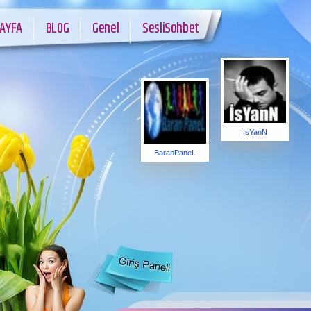
AYFA
BLOG
Genel
SesliSohbet
İsYanN
BaranPaneL