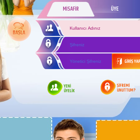
MİSAFİR
ÜYE
ŞİFREMİ
YENİ
UNUTTUM?
ÜYELİK