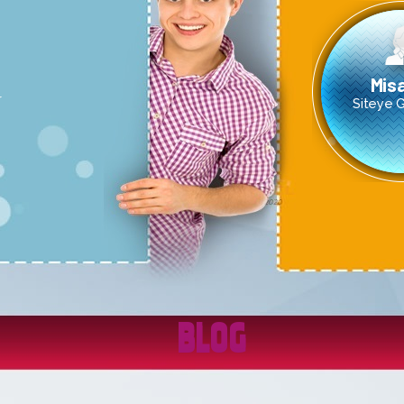
Misa
r
Siteye Gi
BLOG