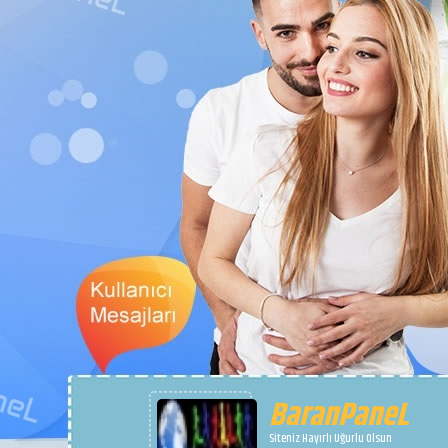
BaranPaneL
Siteniz Hayırlı Uğurlu Olsun