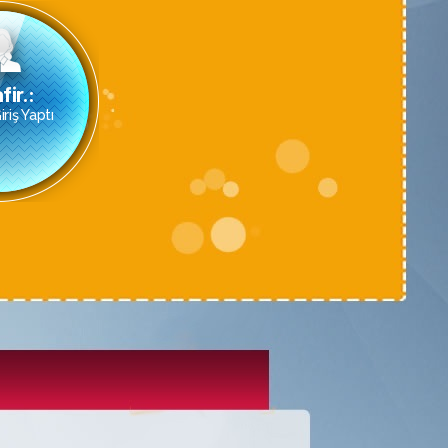
fir.:
riş Yaptı