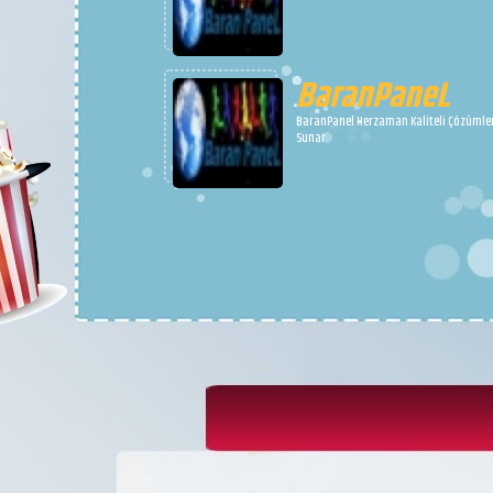
BaranPaneL
BaranPanel Herzaman Kaliteli Çözümle
Sunar