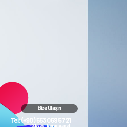
Bize Ulaşın
Tel: (+90) 553 069 57 21
Skype: baranpanel