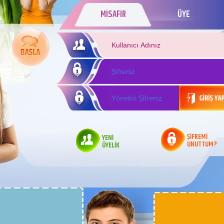
MİSAFİR
ÜYE
ŞİFREMİ
YENİ
UNUTTUM?
ÜYELİK