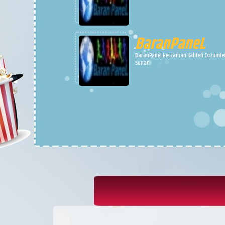
BaranPaneL
BaranPanel Herzaman Kaliteli Çözümle
Sunar