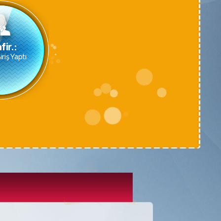
fir.:
riş Yaptı