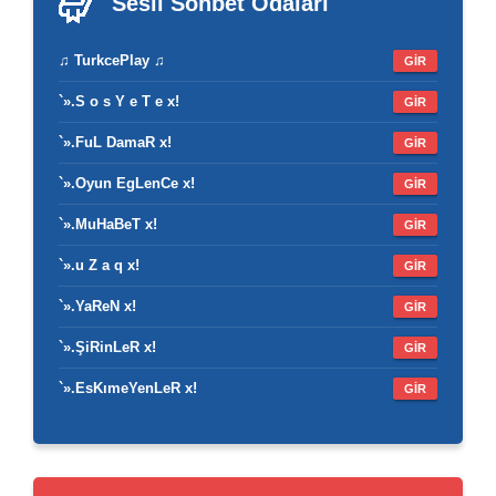
Sesli Sohbet
Odaları
♫ TurkcePlay ♫
GİR
`».S o s Y e T e x!
GİR
`».FuL DamaR x!
GİR
`».Oyun EgLenCe x!
GİR
`».MuHaBeT x!
GİR
`».u Z a q x!
GİR
`».YaReN x!
GİR
`».ŞiRinLeR x!
GİR
`».EsKımeYenLeR x!
GİR