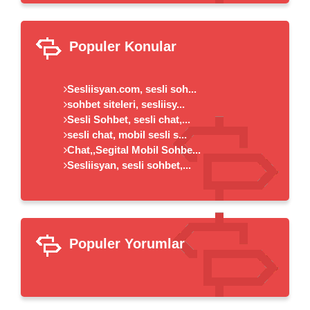
Populer Konular
Sesliisyan.com, sesli soh...
sohbet siteleri, sesliisy...
Sesli Sohbet, sesli chat,...
sesli chat, mobil sesli s...
Chat,,Segital Mobil Sohbe...
Sesliisyan, sesli sohbet,...
Populer Yorumlar