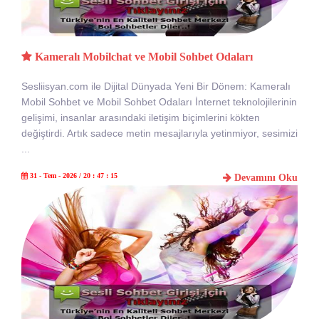
Kameralı Mobilchat ve Mobil Sohbet Odaları
Sesliisyan.com ile Dijital Dünyada Yeni Bir Dönem: Kameralı
Mobil Sohbet ve Mobil Sohbet Odaları İnternet teknolojilerinin
gelişimi, insanlar arasındaki iletişim biçimlerini kökten
değiştirdi. Artık sadece metin mesajlarıyla yetinmiyor, sesimizi
...
31 - Tem - 2026 / 20 : 47 : 15
Devamını Oku