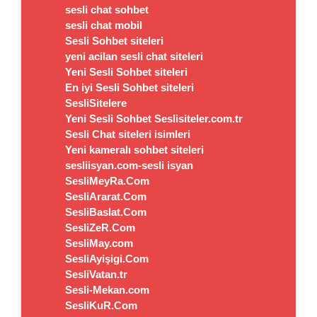
sesli chat sohbet
sesli chat mobil
Sesli Sohbet siteleri
yeni acilan sesli chat siteleri
Yeni Sesli Sohbet siteleri
En iyi Sesli Sohbet siteleri
SesliSitelere
Yeni Sesli Sohbet Seslisiteler.com.tr
Sesli Chat siteleri isimleri
Yeni kameralı sohbet siteleri
sesliisyan.com-sesli isyan
SesliMeyRa.Com
SesliArarat.Com
SesliBaslat.Com
SesliZeR.Com
SesliMay.com
SesliAyişigi.Com
SesliVatan.tr
Sesli-Mekan.com
SesliKuR.Com