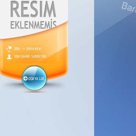
ODA : `».ŞiRinLeR x!
ODA SAHİBİ: Sahibi Yok
ODAYA GİR