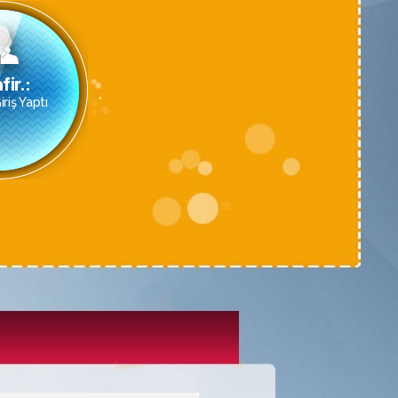
fir.:
riş Yaptı