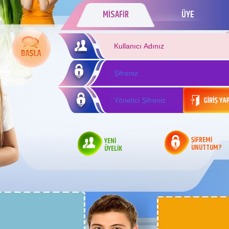
MİSAFİR
ÜYE
ŞİFREMİ
YENİ
UNUTTUM?
ÜYELİK