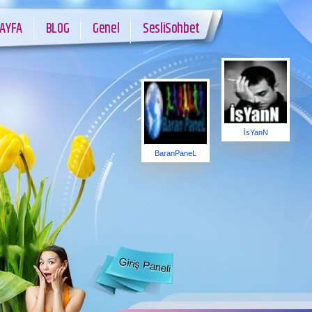
AYFA
BLOG
Genel
SesliSohbet
İsYanN
BaranPaneL