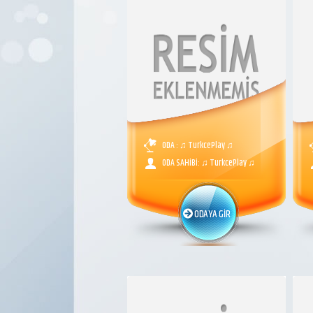
ODA : ♫ TurkcePlay ♫
ODA SAHİBİ: ♫ TurkcePlay ♫
ODAYA GİR