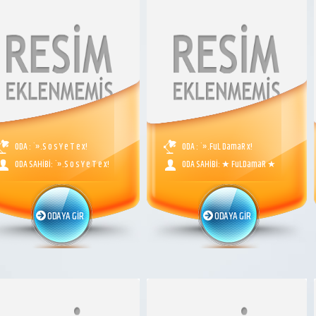
ODA : `».S o s Y e T e x!
ODA : `».FuL DamaR x!
ODA SAHİBİ: `».S o s Y e T e x!
ODA SAHİBİ: ★ FuLDamaR ★
ODAYA GİR
ODAYA GİR