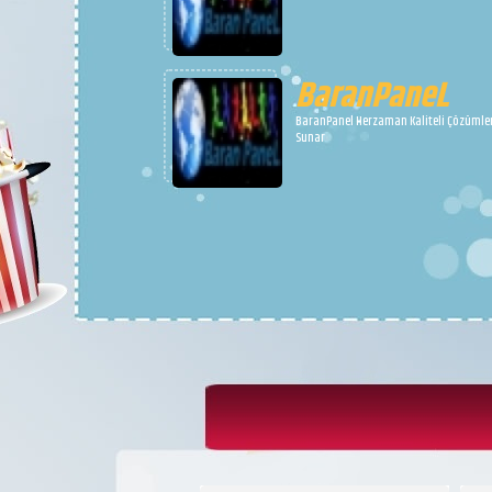
BaranPaneL
BaranPanel Herzaman Kaliteli Çözümle
Sunar