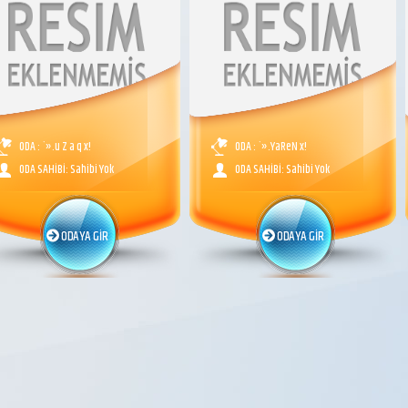
ODA : `».u Z a q x!
ODA : `».YaReN x!
ODA SAHİBİ: Sahibi Yok
ODA SAHİBİ: Sahibi Yok
ODAYA GİR
ODAYA GİR