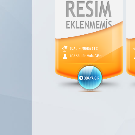
ODA : `».MuHaBeT x!
ODA SAHİBİ: Muhaßßet
ODAYA GİR