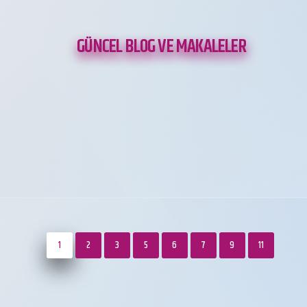
GÜNCEL BLOG VE MAKALELER
1
2
3
5
6
7
9
11