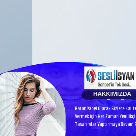
HAKKIMIZDA
BaranPanel Olarak Sizlere Kalit
Vermek İçin Her Zaman Yenilikçi 
Tasarımlar Yaptırmaya Devam Ed