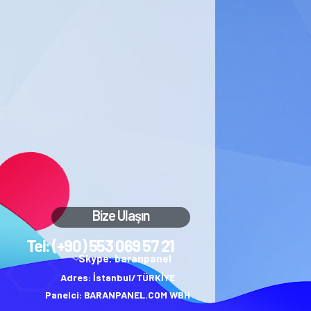
Bize Ulaşın
Tel: (+90) 553 069 57 21
Skype: baranpanel
Adres: İstanbul/TÜRKİYE
Panelci: BARANPANEL.COM WBH