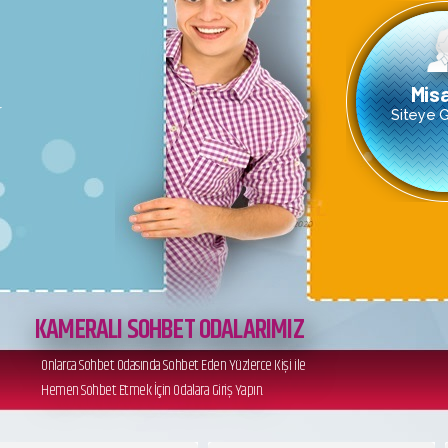
Misa
r
Siteye Gi
KAMERALI SOHBET ODALARIMIZ
Onlarca Sohbet Odasında Sohbet Eden Yüzlerce Kişi ile
Hemen Sohbet Etmek İçin Odalara Giriş Yapın.