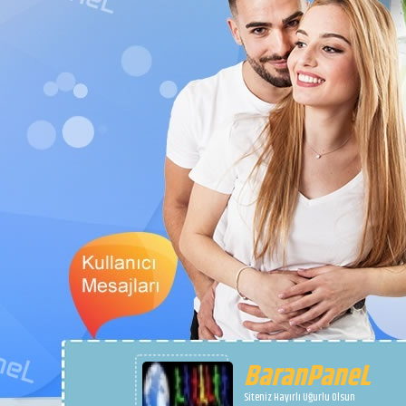
BaranPaneL
Siteniz Hayırlı Uğurlu Olsun