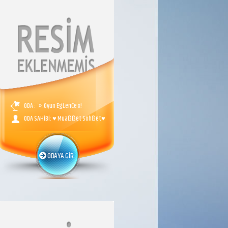
ODA : `».Oyun EgLenCe x!
ODA SAHİBİ: ♥ Muaßßet Sohßet♥
ODAYA GİR